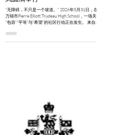
北极星2026全国无障碍周启动仪
式圆满举行
“无障碍，不只是一个坡道。” 2026年5月31日，在
万锦市Pierre Elliott Trudeau High School，一场关于
“包容”“平等”与“希望”的社区行动正在发生。 来自政
府、教育界、社区机构、学术界及特殊需求家庭的
代表齐聚一堂，共同启动2026 National
AccessAbility Week（全国无障碍周），倡导建设一
个真正人人都能参与、人人都被看见的社会。 活动
报道 本次活动由北极星特殊需求家园（NorthStar
Special Needs Society）主办，并由York University
Asian Business and Management Program联合呈
现。 今年全国无障碍周的主题为： “Building a
Stronger, Accessible Canada” 与此同时，多伦多、渥
太华及温哥华等城市也同步开展相关活动，展现全
国各地推动无障碍发展的共同决心。 活动在青年音
乐家Adam深情演唱加拿大国歌中正式拉开帷幕。现
场庄重而温暖，许多特殊需求家庭、学生志愿者及
社区居民共同参与其中。.