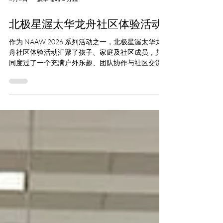
文山市第4选区市议员Simon Cui也出席了闭幕典
礼，与社区成员共同
北极星渥太华龙舟社区体验活动
作为 NAAW 2026 系列活动之一，北极星渥太华龙
舟社区体验活动汇聚了孩子、家庭及社区成员，共
同度过了一个充满户外乐趣、团队协作与社区交流
的美好下午。 此次渥太华社区体验活动延续了北极
星在多伦多成熟龙舟项目的理念，致力于营造一个
友好、开放、包容的环境，让不同年龄和背景的参
与者都能亲近自然，在龙舟运动中感受团队合作的
魅力与乐趣。 活动期间，参与家庭共同探索渥太华
水域，学习龙舟基础划桨技巧，并在轻松、安全、
充满支持的氛围中参与各项团队互动。活动始终秉
持包容、可及与社区参与的理念，让更多人能够轻
松接触并体验户外水上运动，享受运动带来的快
乐。 对于许多参与者来说，这不仅是一次难忘的龙
舟体验，更是一个提升自信、结识新朋友、与家人
共享户外美好时光的宝贵机会。 作为 NAAW 2026
的重要组成部分，本次活动进一步彰显了建设开
放、多元、包容社区空间的重要意义。这些空间不
仅鼓励社区成员积极参与、促进彼此交流，也倡导