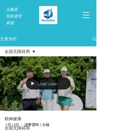
北极星
特殊需求​
家园
文章专栏
全国无障碍周
All Posts
运动
活动
Load video
艺术和创造力
筑梦团队
成长之路
精神健康
6月13日
讀畢需時 2 分鐘
全国无障碍周