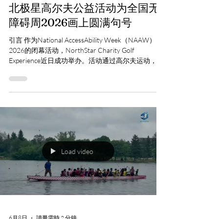
北极星高尔夫公益活动为全国无
障碍周2026画上圆满句号
引言 作为National AccessAbility Week（NAAW）
2026的闭幕活动，NorthStar Charity Golf
Experience近日成功举办。活动通过高尔夫运动，为
自闭症儿童、家庭及社区成员提供了一个轻松友好
的交流与参与平台，进一步倡导无障碍、包容和社
区参与的理念。 通过运动促进参与与连接 活动当
天，参与者可根据自身情况选择球场体验或练习场
训练。在专业教练和志愿者的陪伴与指导下，儿
童、家长及社区成员共同体验高尔夫运动的乐趣。
与传统竞技活动不同，本次活动更加注重参与体验
和互动交流。参与者按照自己的节奏学习和体验高
Load video
尔夫，在轻松愉快的氛围中掌握基础技巧、结识新
朋友，并与社区建立更深层次的连接。 NAAW 2026
闭幕典礼顺利举行 高尔夫体验活动结束后，2026国
家无障碍周闭幕晚宴正式举行。 活动回顾了无障碍
周期间开展的系列社区活动，并向参与者、志愿者
及合作伙伴表达感谢。现场还特别设置了“Best
Swing”等趣味奖项，为活动增添了欢乐气氛。 列治
6月8日
讀畢需時 2 分鐘