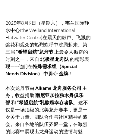
2025年8月9日（星期六），韦兰国际静
水中心(the Welland International 
Flatwater Centre)在震天的鼓声、飞溅的
桨花和观众的热烈欢呼中沸腾起来。第
三届 
“希望启航”龙舟节
 上最令人振奋的
时刻之一，来自 
北极星龙舟队
 的精彩表
现——他们在
特殊需求组（Special 
Needs Division）
 中勇夺 
金牌
！
本次龙舟节由 
Alkame 龙舟服务公司
 主
办，收益捐助 
南尼亚加拉独木舟俱乐
部
 和 
“希望启航”乳腺癌幸存者队
。这不
仅是一场顶级的北美龙舟赛事，更是一
次关于力量、团队合作与社区精神的盛
会。来自各地的队伍齐聚一堂，在激烈
的比赛中展现出龙舟运动的激情与魅