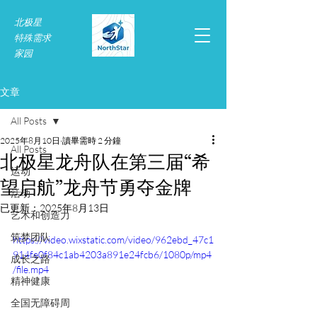
北极星
特殊需求​
家园
文章
All Posts
2025年8月10日
讀畢需時 2 分鐘
All Posts
北极星龙舟队在第三届“希
运动
望启航”龙舟节勇夺金牌
活动
已更新：
2025年8月13日
艺术和创造力
筑梦团队
https://video.wixstatic.com/video/962ebd_47c1
914fe0f84c1ab4203a891e24fcb6/1080p/mp4
成长之路
/file.mp4
精神健康
全国无障碍周