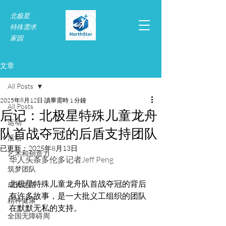
北极星
特殊需求​
家园
文章
All Posts
2025年8月12日
讀畢需時 1 分鐘
All Posts
后记：北极星特殊儿童龙舟
运动
队首战夺冠的后盾支持团队
活动
已更新：
2025年8月13日
艺术和创造力
华人头条多伦多记者Jeff Peng
筑梦团队
北极星特殊儿童龙舟队首战夺冠的背后
成长之路
有许多故事，是一大批义工组织的团队
精神健康
在默默无私的支持。
全国无障碍周