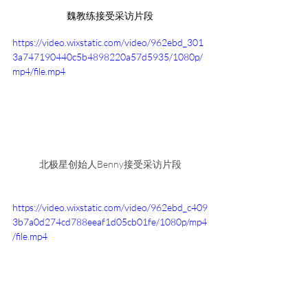
魏教练接受采访片段
https://video.wixstatic.com/video/962ebd_301
3a747190440c5b4898220a57d5935/1080p/
mp4/file.mp4
北极星创始人Benny接受采访片段
https://video.wixstatic.com/video/962ebd_c409
3b7a0d274cd788eeaf1d05cb01fe/1080p/mp4
/file.mp4