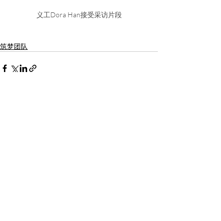
义工Dora Han接受采访片段
筑梦团队
最新文章
查看全部