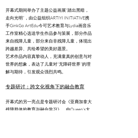
开幕式期间举办了主题公益画展“踏出黑暗，
走向光明”，由公益组织ARTIYI INITIATIVE携
手GinkGo ArtEdu今可艺术教育与Lydia画音乐
工作室精心选送学生作品参与策展，部分作品
来自残障儿童，部分来自非残障儿童，体现出
跨越差异、共绘希望的美好愿景。
艺术作品内容真挚动人，充满童真的创意与对
世界的想象，表达了儿童对“无障碍世界”的理
解与期待，引发观众强烈共鸣。
专题研讨：跨文化视角下的融合教育
开幕式的另一亮点是专题研讨会《亚裔加拿大
残障群体的教育与融合学习》，由Queen’s大
学和多伦多大学讲师、残障研究学者Elaine 
Cagulada博士主持。
研讨嘉宾阵容包括：