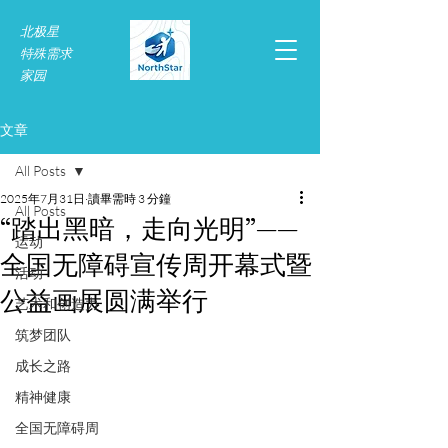
北极星
特殊需求​
家园
文章
All Posts
2025年7月31日
讀畢需時 3 分鐘
All Posts
“踏出黑暗，走向光明”——
运动
全国无障碍宣传周开幕式暨
活动
公益画展圆满举行
艺术和创造力
筑梦团队
成长之路
精神健康
全国无障碍周